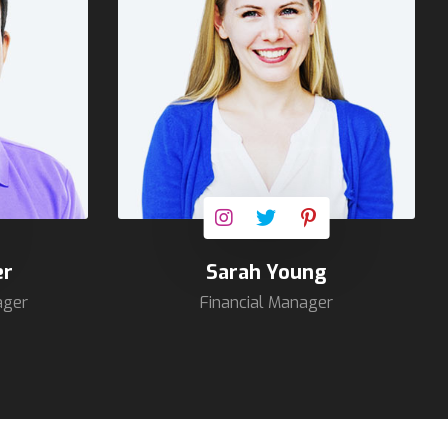
er
Sarah Young
ager
Financial Manager