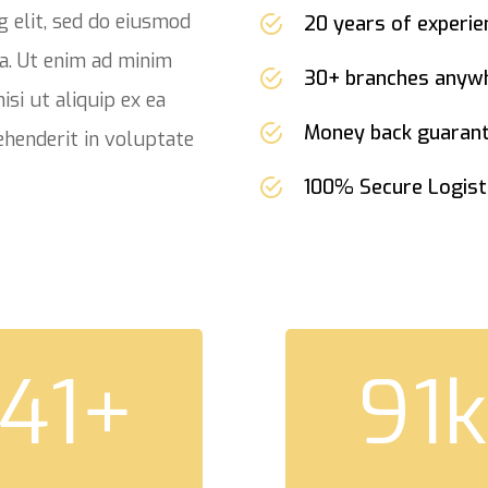
g elit, sed do eiusmod
20 years of experie
a. Ut enim ad minim
30+ branches anyw
isi ut aliquip ex ea
Money back guaran
ehenderit in voluptate
100% Secure Logist
41
+
91
k