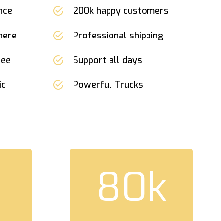
nce
200k happy customers
here
Professional shipping
tee
Support all days
ic
Powerful Trucks
80
k