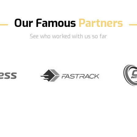
Our Famous
Partners
See who worked with us so far