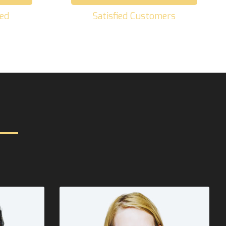
ed
Satisfied Customers