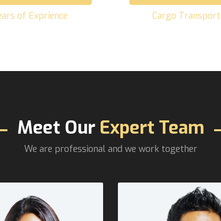
ears of Exprience
Cargo Transport
Meet Our
Expert Team
We are professional and we work together